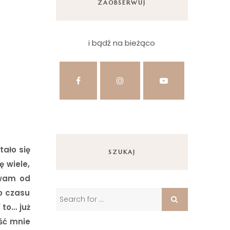
ZAOBSERWUJ
i bądź na bieżąco
tało się
SZUKAJ
 wiele,
ewam od
o czasu
 to… już
ęść mnie