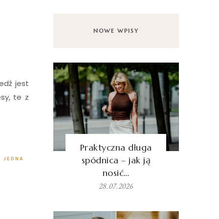
NOWE WPISY
edź jest
sy, te z
Praktyczna długa
spódnica – jak ją
 JEDNA
nosić…
28.07.2026