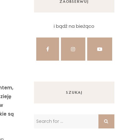
ZAOBSERWUJ
i bądź na bieżąco
entem,
SZUKAJ
zieję
 w
kie są
en