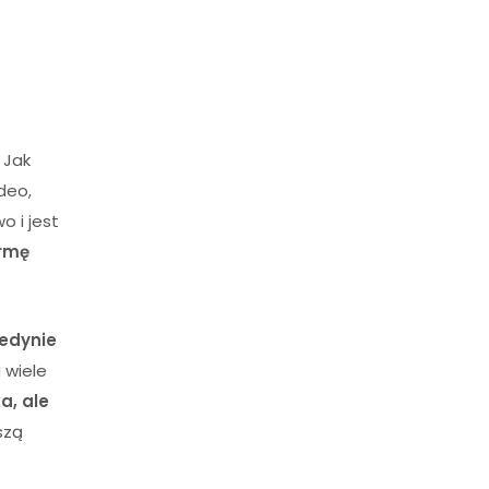
Jak
deo,
o i jest
irmę
jedynie
 wiele
a, ale
szą