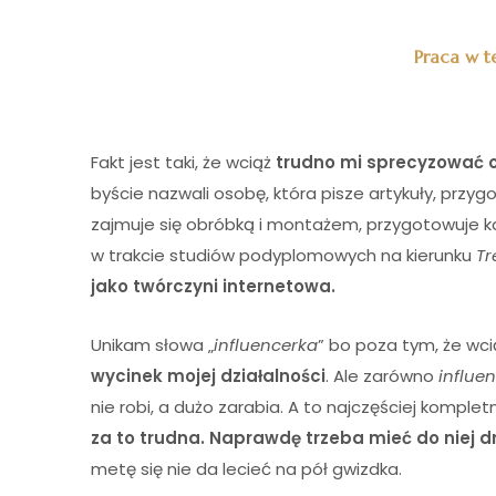
Praca w t
Fakt jest taki, że wciąż
trudno mi sprecyzować o
byście nazwali osobę, która pisze artykuły, przyg
zajmuje się obróbką i montażem, przygotowuje ka
w trakcie studiów podyplomowych na kierunku
Tr
jako twórczyni internetowa.
Unikam słowa „
influencerka
” bo poza tym, że wcią
wycinek mojej działalności
. Ale zarówno
influe
nie robi, a dużo zarabia. A to najczęściej komple
za to trudna. Naprawdę trzeba mieć do niej dr
metę się nie da lecieć na pół gwizdka.