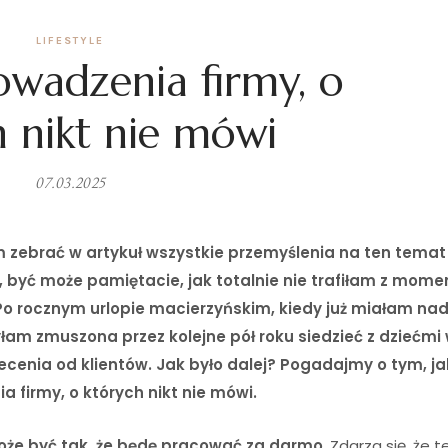
LIFESTYLE
wadzenia firmy, o
h nikt nie mówi
07.03.2025
m zebrać w artykuł wszystkie przemyślenia na ten temat
m, być może pamiętacie, jak totalnie nie trafiłam z mom
Po rocznym urlopie macierzyńskim, kiedy już miałam nad
yłam
zmuszona przez kolejne pół roku siedzieć z dziećmi
ecenia od klientów. Jak było dalej? Pogadajmy o tym, ja
firmy, o których nikt nie mówi.
że być tak, że będę pracować za darmo
. Zdarza się, że t