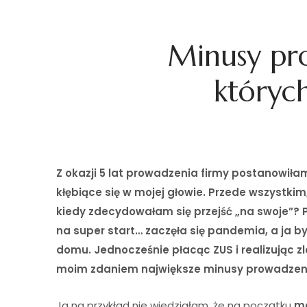
Minusy pro
któryc
Z okazji 5 lat prowadzenia firmy postanowiła
kłębiące się w mojej głowie. Przede wszystki
kiedy zdecydowałam się przejść „na swoje”? 
na super start… zaczęła się pandemia, a ja b
domu. Jednocześnie płacąc ZUS i realizując zl
moim zdaniem największe minusy prowadzenia 
Ja na przykład nie wiedziałam, że na początku
mo