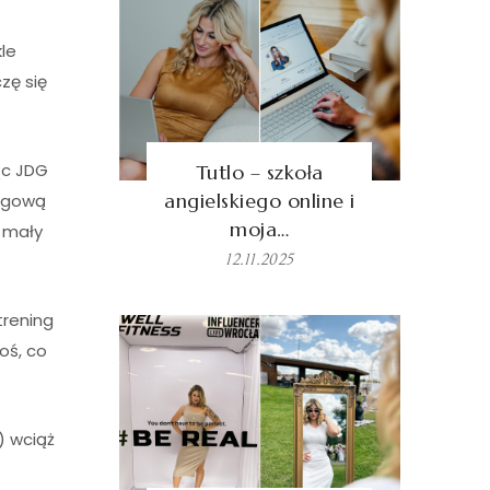
le
zę się
ąc JDG
Tutlo – szkoła
angielskiego online i
ięgową
moja…
o mały
12.11.2025
trening
oś, co
) wciąż