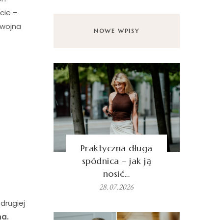
cie –
 wojna
NOWE WPISY
Praktyczna długa
spódnica – jak ją
nosić…
28.07.2026
drugiej
na.