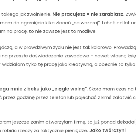
takiego jak zwolnienie.
Nie pracujesz = nie zarabiasz.
Zwyk
 mam do ogarnięcia kilka zleceń „na wczoraj”. I choć od lat uc
m na pracę, to nie zawsze jest to możliwe.
ządczą, a w prawdziwym życiu nie jest tak kolorowo. Prowadz
gi na przeszłe doświadczenie zawodowe – nawet własną ks
 widziałam tylko tę pracę jako kreatywną, a obecnie to tylk
ega mnie z boku jako „ciągle wolną”
. Skoro mam czas na 
ć przez godzinę przez telefon lub pojechać z kimś załatwić c
ałam jeszcze zanim otworzyłam firmę, to już ponad dekada!
e robiąc rzeczy za faktycznie pieniądze.
Jako twórczyni