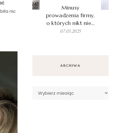
ać
Minusy
biła nic
prowadzenia firmy,
o których nikt nie…
07.03.2025
ARCHIWA
Archiwa