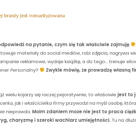
ej branży jest romantyzowana
dpowiedź na pytanie, czym się tak właściwie zajmuję
otowuje materiały do social mediów, robi zdjęcia, nagrywa wi
mpanie reklamowe, wydaje książkę, a do tego… trenuje siłow
ener Personalny
?
Zwykle mówię, że prowadzę własną f
ż wielu kojarzy się raczej pejoratywnie, to właściwie
jest to 
ncerka
, jak i
właścicielka firmy
przywodzi na myśl osobę, która
tnie nieprawda.
Moim zdaniem może nie jest to praca ciężk
yg, charyzmę i szeroki wachlarz umiejętności.
Tu na dłuż