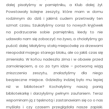
dalej pisałyśmy w pamiętniku, a Klub dalej żył.
Powstawały kolejne zeszyty, które mam w domu
rodzinnym do dziś i jakimś cudem przetrwały ten
szmat czasu. Szukałyśmy coraz to nowych kryjówek
na podrzucanie sobie pamiętnika, kiedy to nie
udawało nam się zobaczyć na żywo, a chciałyśmy go
puścić dalej. Miałyśmy stałą miejscówkę za drzewami
nieopodal mojego starego bloku, ale co jakiś czas się
zmieniała. W końcu nadeszła zima i w obawie przed
zamoknięciem, a co za tym idzie – potworną wizją
zniszczenia zeszytu, znalazłyśmy dla niego
bezpieczne miejsce. Gdzieżby indziej było mu lepiej
niż w bibliotece? Kochałyśmy naszą panią
bibliotekarkę i darzyłyśmy pełnym zaufaniem. Teraz
wspominam ją z tęsknotą i zastanawiam się co o nas
myślała i czy czasem przeglądała nasze zapiski.