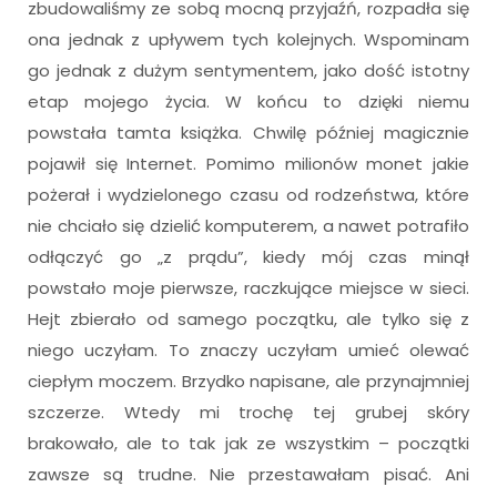
zbudowaliśmy ze sobą mocną przyjaźń, rozpadła się
ona jednak z upływem tych kolejnych. Wspominam
go jednak z dużym sentymentem, jako dość istotny
etap mojego życia. W końcu to dzięki niemu
powstała tamta książka. Chwilę później magicznie
pojawił się Internet. Pomimo milionów monet jakie
pożerał i wydzielonego czasu od rodzeństwa, które
nie chciało się dzielić komputerem, a nawet potrafiło
odłączyć go „z prądu”, kiedy mój czas minął
powstało moje pierwsze, raczkujące miejsce w sieci.
Hejt zbierało od samego początku, ale tylko się z
niego uczyłam. To znaczy uczyłam umieć olewać
ciepłym moczem. Brzydko napisane, ale przynajmniej
szczerze. Wtedy mi trochę tej grubej skóry
brakowało, ale to tak jak ze wszystkim – początki
zawsze są trudne. Nie przestawałam pisać. Ani