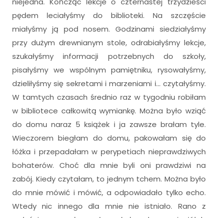
niejedna. Kończąc lekcje o czternastej trzydzieści
pędem leciałyśmy do biblioteki. Na szczęście
miałyśmy ją pod nosem. Godzinami siedziałyśmy
przy dużym drewnianym stole, odrabiałyśmy lekcje,
szukałyśmy informacji potrzebnych do szkoły,
pisałyśmy we wspólnym pamiętniku, rysowałyśmy,
dzieliłyśmy się sekretami i marzeniami i… czytałyśmy.
W tamtych czasach średnio raz w tygodniu robiłam
w bibliotece całkowitą wymiankę. Można było wziąć
do domu naraz 5 książek i ja zawsze brałam tyle.
Wieczorem biegłam do domu, pakowałam się do
łóżka i przepadałam w perypetiach nieprawdziwych
bohaterów. Choć dla mnie byli oni prawdziwi na
zabój. Kiedy czytałam, to jednym tchem. Można było
do mnie mówić i mówić, a odpowiadało tylko echo.
Wtedy nic innego dla mnie nie istniało. Rano z