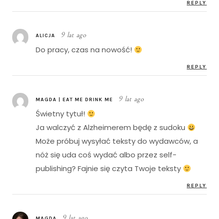
REPLY
9 lat ago
ALICJA
Do pracy, czas na nowość!
REPLY
9 lat ago
MAGDA | EAT ME DRINK ME
Świetny tytuł!
Ja walczyć z Alzheimerem będę z sudoku
Może próbuj wysyłać teksty do wydawców, a
nóż się uda coś wydać albo przez self-
publishing? Fajnie się czyta Twoje teksty
REPLY
9 lat ago
MAGDA