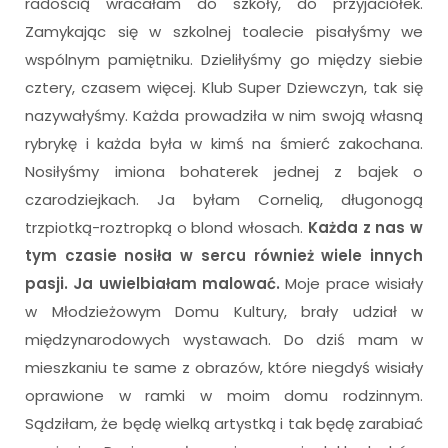
radością wracałam do szkoły, do przyjaciółek.
Zamykając się w szkolnej toalecie pisałyśmy we
wspólnym pamiętniku. Dzieliłyśmy go między siebie
cztery, czasem więcej. Klub Super Dziewczyn, tak się
nazywałyśmy. Każda prowadziła w nim swoją własną
rybrykę i każda była w kimś na śmierć zakochana.
Nosiłyśmy imiona bohaterek jednej z bajek o
czarodziejkach. Ja byłam Cornelią, długonogą
trzpiotką-roztropką o blond włosach.
Każda z nas w
tym czasie nosiła w sercu również wiele innych
pasji. Ja uwielbiałam malować.
Moje prace wisiały
w Młodzieżowym Domu Kultury, brały udział w
międzynarodowych wystawach. Do dziś mam w
mieszkaniu te same z obrazów, które niegdyś wisiały
oprawione w ramki w moim domu rodzinnym.
Sądziłam, że będę wielką artystką i tak będę zarabiać