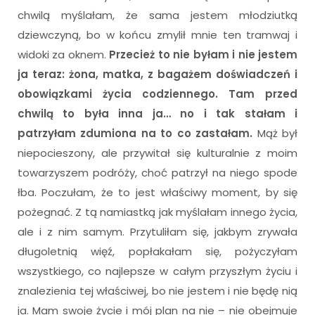
chwilą myślałam, że sama jestem młodziutką
dziewczyną, bo w końcu zmylił mnie ten tramwaj i
widoki za oknem.
Przecież to nie byłam i nie jestem
ja teraz: żona, matka, z bagażem doświadczeń i
obowiązkami życia codziennego. Tam przed
chwilą to była inna ja… no i tak stałam i
patrzyłam zdumiona na to co zastałam.
Mąż był
niepocieszony, ale przywitał się kulturalnie z moim
towarzyszem podróży, choć patrzył na niego spode
łba. Poczułam, że to jest właściwy moment, by się
pożegnać. Z tą namiastką jak myślałam innego życia,
ale i z nim samym. Przytuliłam się, jakbym zrywała
długoletnią więź, popłakałam się, pożyczyłam
wszystkiego, co najlepsze w całym przyszłym życiu i
znalezienia tej właściwej, bo nie jestem i nie będę nią
ja. Mam swoje życie i mój plan na nie – nie obejmuje