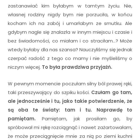
zastanawiać kim byłabym w tamtym życiu. Nie,
własnej rodziny nigdy bym nie porzuciła, w końcu
kocham ich na zabój i umarłabym ze smutku. Ale
gdybym nagle się znalazła w innym miejscu i czasie i
bez świadomości, co miałam i co straciłam…? Może
wtedy byłaby dla nas szansa? Nauczyliśmy się jednak
czerpać radość z tego co mamy i nie myśleliśmy o
niczym więcej.
To była prawdziwa przyjaźń.
W pewnym momencie poczułam silny ból prawej ręki,
taki przeszywający do szpiku kości.
Czułam go tam,
ale jednocześnie i tu, jako takie potwierdzenie, że
są oba te światy: tam i tu. Naprawdę to
pamiętam.
Pamiętam, jak prosiłam go, by
spróbował mi rękę rozciągnąć i nawet zażartowałam,
że może przeciągnięcie mnie za nią po ziemi kuchni