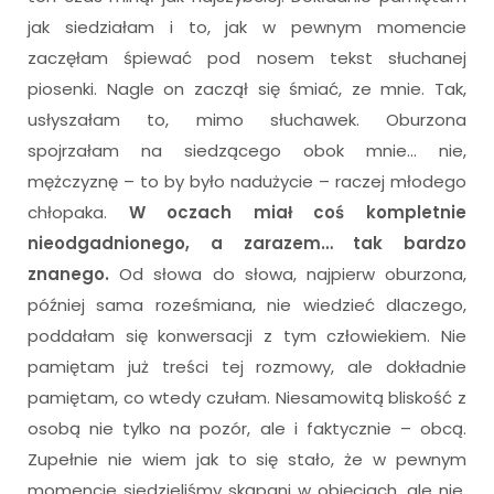
jak siedziałam i to, jak w pewnym momencie
zaczęłam śpiewać pod nosem tekst słuchanej
piosenki. Nagle on zaczął się śmiać, ze mnie. Tak,
usłyszałam to, mimo słuchawek. Oburzona
spojrzałam na siedzącego obok mnie… nie,
mężczyznę – to by było nadużycie – raczej młodego
chłopaka.
W oczach miał coś kompletnie
nieodgadnionego, a zarazem… tak bardzo
znanego.
Od słowa do słowa, najpierw oburzona,
później sama roześmiana, nie wiedzieć dlaczego,
poddałam się konwersacji z tym człowiekiem. Nie
pamiętam już treści tej rozmowy, ale dokładnie
pamiętam, co wtedy czułam. Niesamowitą bliskość z
osobą nie tylko na pozór, ale i faktycznie – obcą.
Zupełnie nie wiem jak to się stało, że w pewnym
momencie siedzieliśmy skąpani w objęciach, ale nie,