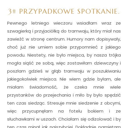
3# PRZYPADKOWE SPOTKANIE.
Pewnego letniego wieczoru wsiadłam wraz ze
szwagierką i przyjaciółką do tramwaju, który miał nas
zawieźć w stronę centrum. Humory nam dopisywały,
choć już nie umiem sobie przypomnieć z jakiego
powodu. Niestety, nie było miejsca, by nasza trójka
mogła siąść ze sobą, więc zostawiłam dziewczyny i
poszłam gdzieś w głąb tramwaju w poszukiwaniu
jakiegokolwiek miejsca. Nie wiem gdzie byłam, ale
miałam świadomość, że czeka mnie wiele
przystanków do przejechania i miło by było spędzić
ten czas siedząc. Stresuje mnie siedzenie z obcymi,
więc przycupnęłam na fotelu bokiem i ze
słuchawkami w uszach. Chciałam się odizolować i by
ten czas minął jak najszybciej. Dokładnie pamiętam