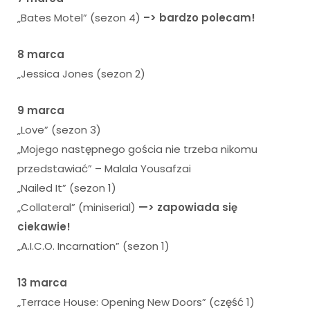
„Bates Motel” (sezon 4)
–> bardzo polecam!
8 marca
„Jessica Jones (sezon 2)
9 marca
„Love” (sezon 3)
„Mojego następnego gościa nie trzeba nikomu
przedstawiać” – Malala Yousafzai
„Nailed It” (sezon 1)
„Collateral” (miniserial)
—> zapowiada się
ciekawie!
„A.I.C.O. Incarnation” (sezon 1)
13 marca
„Terrace House: Opening New Doors” (część 1)