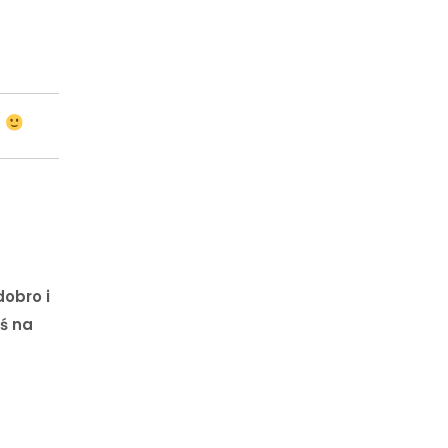
i
obro i
eś na