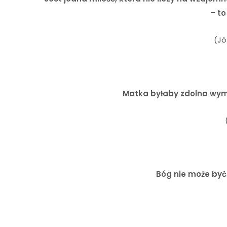
– to
(Jó
Matka byłaby zdolna wymy
Bóg nie może być