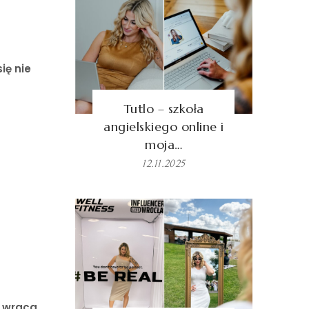
ię nie
Tutlo – szkoła
angielskiego online i
moja…
12.11.2025
a wraca