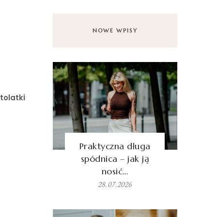
NOWE WPISY
tolatki
Praktyczna długa
spódnica – jak ją
nosić…
28.07.2026