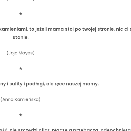
★
mieniami, to jeżeli mama stoi po twojej stronie, nic ci s
stanie.
(Jojo Moyes)
★
y i sufity i podłogi, ale ręce naszej mamy.
(Anna Kamieńska)
★
ność, nie szczędzi ofiar, płacze a przebacza, odepchnięt