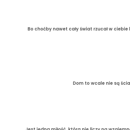
Bo choćby nawet cały świat rzucał w ciebie ka
Dom to wcale nie są ścian
Jest jedna miłość, która nie liczy na wzajem