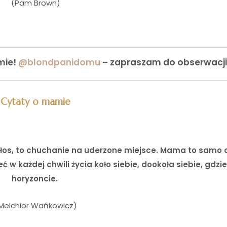
(Pam Brown)
mie!
@blondpanidomu
– zapraszam do obserwacj
Cytaty o mamie
łos, to chuchanie na uderzone miejsce. Mama to samo d
 w każdej chwili życia koło siebie, dookoła siebie, gdzi
horyzoncie.
Melchior Wańkowicz)