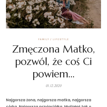
FAMILY
LIFESTYLE
Zmęczona Matko,
pozwól, że coś Ci
powiem…
01.12.2020
Najgorsza żona, najgorsza matka, najgorsza
córka. Najgorsza przyjaciółka. Myślałaś tak o