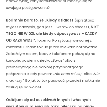
dziewczynką, żeby komukolwiek tłumaczyć się ze
swojego postępowania?
Boli mnie bardzo, że „Kiedy działasz
(sprzątasz,
myjesz naczynia, gotujesz – wstaw co chcesz),
NIKT
TEGO NIE WIDZI, ale kiedy odpoczywasz – KAŻDY
OD RAZU WIDZI”
. I ocenia. Po sytuacji wyrwanej z
kontekstu. Znasz to? Bo ja tak miewam notorycznie.
Za każdym razem, kiedy z telefonem położę się na
kanapie, powiem dziecku
„Zaraz”
albo z
premedytacją nie odbiorę przychodzącego
połączenia. Kiedy powiem
„Nie chce mi się”
albo
„Nie
mam siły”
. Bo jak to tak pasować, przecież matka nie
zasługuje na wolne!
Odbijam się od oczekiwań innych i własnych
wyrzutów sumienia jak taka piłeczka na ping-