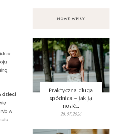
NOWE WPISY
ądnie
oją
alną
Praktyczna długa
 dzieci
spódnica – jak ją
się
nosić…
tryb w
28.07.2026
nale