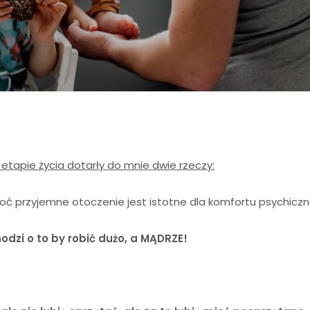
etapie życia dotarły do mnie dwie rzeczy:
oć przyjemne otoczenie jest istotne dla komfortu psychiczn
hodzi o to by robić dużo, a MĄDRZE!