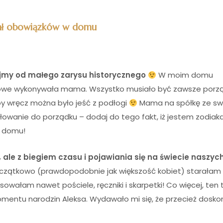
ał obowiązków w domu
jmy od małego zarysu historycznego
W moim domu
mowe wykonywała mama. Wszystko musiało być zawsze porz
y wręcz można było jeść z podłogi
Mama na spółkę ze sw
iłowanie do porządku – dodaj do tego fakt, iż jestem zodiak
i domu!
ale z biegiem czasu i pojawiania się na świecie naszych
zątkowo (prawdopodobnie jak większość kobiet) starałam 
owałam nawet pościele, ręczniki i skarpetki! Co więcej, ten 
omentu narodzin Aleksa. Wydawało mi się, że przecież dosko