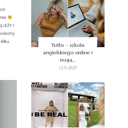
toś
amie
 LEŻY I
ociechy
kilku
Tutlo – szkoła
angielskiego online i
moja…
12.11.2025