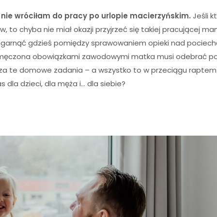
 nie wróciłam do pracy po urlopie macierzyńskim.
Jeśli k
 to chyba nie miał okazji przyjrzeć się takiej pracującej m
garnąć gdzieś pomiędzy sprawowaniem opieki nad pociechą
ta zmęczona obowiązkami zawodowymi matka musi odebrać p
 za te domowe zadania – a wszystko to w przeciągu raptem 
dla dzieci, dla męża i… dla siebie?