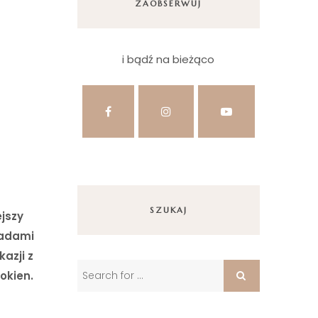
ZAOBSERWUJ
i bądź na bieżąco
SZUKAJ
jszy
sadami
kazji z
okien.