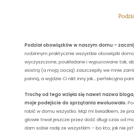
Podzi
Podział obowiązków w naszym domu – zaczni
rodzinnym praktycznie wszystkie obowiązki do
wyczyszczone, poukładane i wypucowane tak, ab
siostrą (a moją ciocią) zaszczepiły we mnie zam
panną, a wyjdzie Ci nikt inny jak… perfekcyjna pan
Trochę od tego wzięła się nawet nazwa bloga, 
moje podejście do sprzątania ewoluowało.
Poc
robić w domu wszystko. Mąż mi świadkiem, że pras
głowie trwał jeszcze przez dość długi czas od m
dam sobie radę ze wszystkim – bo kto, jak nie ja?