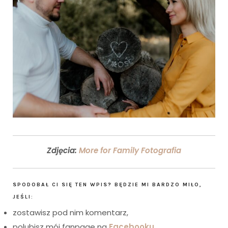
Zdjęcia:
More for Family Fotografia
SPODOBAŁ CI SIĘ TEN WPIS? BĘDZIE MI BARDZO MIŁO,
JEŚLI:
zostawisz pod nim komentarz,
polubisz mój fanpage na
Facebooku
,