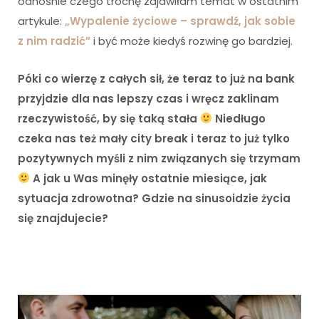
odnośnie czego trochę zajawiłam temat w ostatnim
artykule:
„Wypalenie życiowe – sprawdź, jak sobie
z nim radzić”
i być może kiedyś rozwinę go bardziej.
Póki co wierzę z całych sił, że teraz to już na bank
przyjdzie dla nas lepszy czas i wręcz zaklinam
rzeczywistość, by się taką stała
Niedługo
czeka nas też mały city break i teraz to już tylko
pozytywnych myśli z nim związanych się trzymam
A jak u Was minęły ostatnie miesiące, jak
sytuacja zdrowotna? Gdzie na sinusoidzie życia
się znajdujecie?