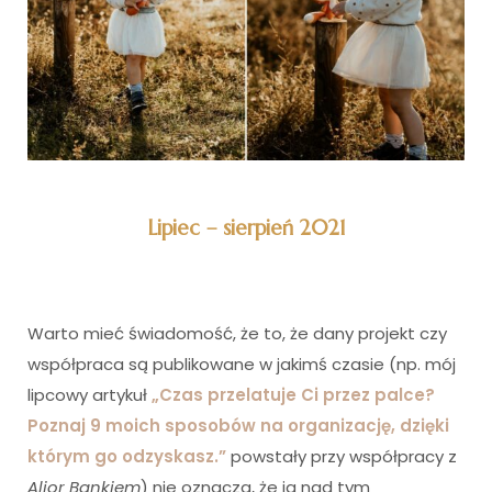
Lipiec – sierpień 2021
Warto mieć świadomość, że to, że dany projekt czy
współpraca są publikowane w jakimś czasie (np. mój
lipcowy artykuł
„Czas przelatuje Ci przez palce?
Poznaj 9 moich sposobów na organizację, dzięki
którym go odzyskasz.”
powstały przy współpracy z
Alior Bankiem
) nie oznacza, że ja nad tym