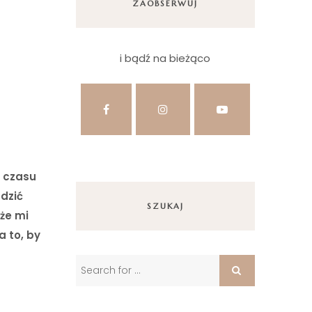
ZAOBSERWUJ
i bądź na bieżąco
ś czasu
dzić
SZUKAJ
 że mi
 to, by