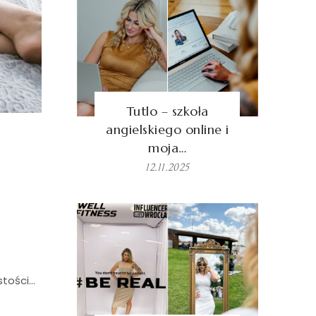
Tutlo – szkoła
angielskiego online i
moja…
12.11.2025
stości…