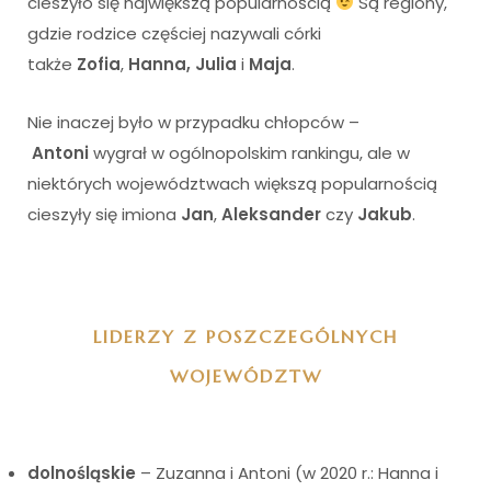
cieszyło się największą popularnością
Są regiony,
gdzie rodzice częściej nazywali córki
także
Zofia
,
Hanna, Julia
i
Maja
.
Nie inaczej było w przypadku chłopców –
Antoni
wygrał w ogólnopolskim rankingu, ale w
niektórych województwach większą popularnością
cieszyły się imiona
Jan
,
Aleksander
czy
Jakub
.
LIDERZY Z POSZCZEGÓLNYCH
WOJEWÓDZTW
dolnośląskie
– Zuzanna i Antoni (w 2020 r.: Hanna i