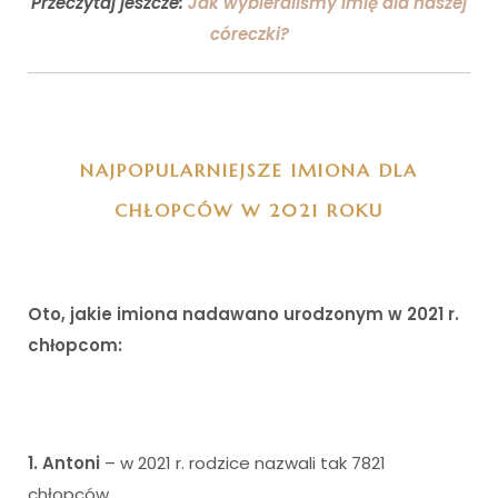
Przeczytaj jeszcze:
Jak wybieraliśmy imię dla naszej
córeczki?
NAJPOPULARNIEJSZE IMIONA DLA
CHŁOPCÓW W 2021 ROKU
Oto, jakie imiona nadawano urodzonym w 2021 r.
chłopcom:
1. Antoni
– w 2021 r. rodzice nazwali tak 7821
chłopców