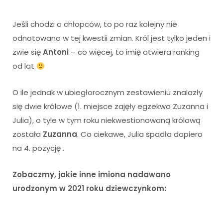
Jeśli chodzi o chłopców, to po raz kolejny nie
odnotowano w tej kwestii zmian. Król jest tylko jeden i
zwie się
Antoni
– co więcej, to imię otwiera ranking
od lat
O ile jednak w ubiegłorocznym zestawieniu znalazły
się dwie królowe (1. miejsce zajęły egzekwo Zuzanna i
Julia), o tyle w tym roku niekwestionowaną królową
została
Zuzanna
. Co ciekawe, Julia spadła dopiero
na 4. pozycję .
Zobaczmy, jakie inne imiona nadawano
urodzonym w 2021 roku dziewczynkom: