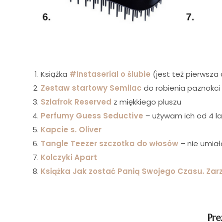
i
Książka
#Instaserial o ślubie
(jest też pierwsza
Zestaw startowy Semilac
do robienia paznokc
Szlafrok Reserved
z miękkiego pluszu
Perfumy Guess Seductive
– używam ich od 4 lat
Kapcie
s. Oliver
Tangle Teezer szczotka do włosów
– nie umiał
Kolczyki Apart
Książka Jak zostać Panią Swojego Czasu. Zar
i
Pre