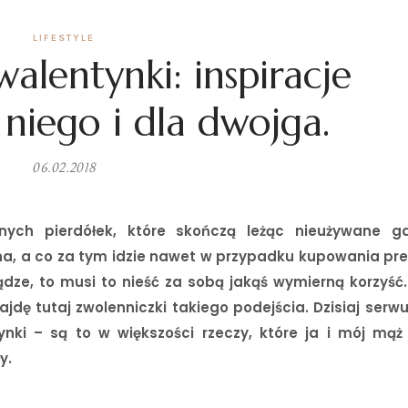
LIFESTYLE
alentynki: inspiracje
a niego i dla dwojga.
06.02.2018
ebnych pierdółek, które skończą leżąc nieużywane g
na, a co za tym idzie nawet w przypadku kupowania pr
ądze, to musi to nieść za sobą jakąś wymierną korzyść.
jdę tutaj zwolenniczki takiego podejścia. Dzisiaj serwu
nki – są to w większości rzeczy, które ja i mój mą
ły.