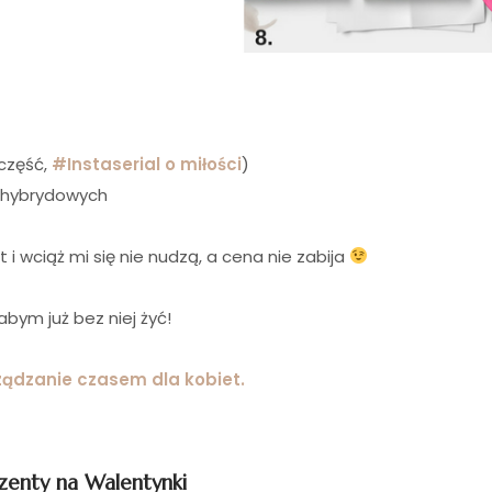
 część,
#Instaserial o miłości
)
i hybrydowych
 i wciąż mi się nie nudzą, a cena nie zabija
abym już bez niej żyć!
ządzanie czasem dla kobiet.
zenty na Walentynki