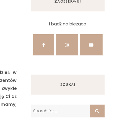
ZAOBSERWUJ
i bądź na bieżąco
dzieś w
ezentów
SZUKAJ
 Zwykle
ję Ci aż
ż mamy,