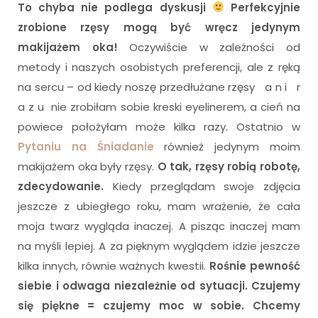
To chyba nie podlega dyskusji
Perfekcyjnie
zrobione rzęsy mogą być wręcz jedynym
makijażem oka!
Oczywiście w zależności od
metody i naszych osobistych preferencji, ale z ręką
na sercu – od kiedy noszę przedłużane rzęsy a n i r
a z u nie zrobiłam sobie kreski eyelinerem, a cień na
powiece położyłam może kilka razy. Ostatnio w
Pytaniu na Śniadanie
również jedynym moim
makijażem oka były rzęsy.
O tak, rzęsy robią robotę,
zdecydowanie.
Kiedy przeglądam swoje zdjęcia
jeszcze z ubiegłego roku, mam wrażenie, że cała
moja twarz wygląda inaczej. A pisząc inaczej mam
na myśli lepiej. A za pięknym wyglądem idzie jeszcze
kilka innych, równie ważnych kwestii.
Rośnie pewność
siebie i odwaga niezależnie od sytuacji. Czujemy
się piękne = czujemy moc w sobie. Chcemy