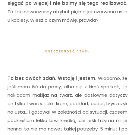
sięgać po więcej i nie boimy się tego realizować.
To taki nowoczesny atrybut piękna jak czerwone usta
u kobiety. Wiesz o czym mówię, prawda?
OSZCZĘDNOŚĆ CZASU
To bez dwóch zdań. Wstaję i jestem.
Wiadomo, że
jeśli mam iść do pracy, albo się z kimś spotkać, to
nakładam makijaż na twarz, ale dosłownie dotyczy
on tylko twarzy. Lekki krem, podkład, puder, błyszczyk
na usta… i gotowa! W zależności od sytuacji, czasem
podkreślam lekko brwi kredką, ale jeśli trzyma mi je
henna, to nie ma nawet takiej potrzeby. 5 minut i po