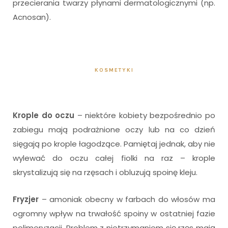
przecierania twarzy płynami dermatologicznymi (np.
Acnosan).
KOSMETYKI
Krople do oczu
– niektóre kobiety bezpośrednio po
zabiegu mają podrażnione oczy lub na co dzień
sięgają po krople łagodzące. Pamiętaj jednak, aby nie
wylewać do oczu całej fiolki na raz – krople
skrystalizują się na rzęsach i obluzują spoinę kleju.
Fryzjer
– amoniak obecny w farbach do włosów ma
ogromny wpływ na trwałość spoiny w ostatniej fazie
polimeryzacji. Problem z nietrzymaniem się rzęs mają