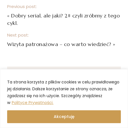
Previous post:
«
Dobry serial, ale jaki? 2# czyli zróbmy z tego
cykl.
Next post:
Wizyta patronażowa – co warto wiedzieć?
»
5 COMMENTS
Ta strona korzysta z plików cookies w celu prawidłowego
jej działania. Dalsze korzystanie ze strony oznacza, że
zgadzasz się na ich użycie. Szczegóły znajdziesz
8 lat ago
MAGDA M. BLOG
w
Polityce Prywatności.
Tak bardzo brakuje mi moich rzęs
ostatni
raz byłam przed urodzeniem Sary. Potem już
Akceptuję
zwyczajnie nie miałam jak planować