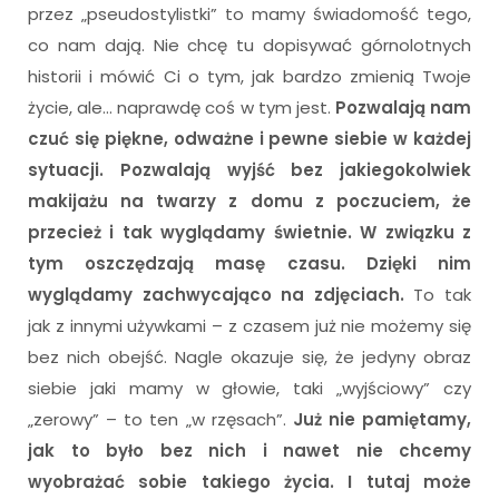
przez „pseudostylistki” to mamy świadomość tego,
co nam dają. Nie chcę tu dopisywać górnolotnych
historii i mówić Ci o tym, jak bardzo zmienią Twoje
życie, ale… naprawdę coś w tym jest.
Pozwalają nam
czuć się piękne, odważne i pewne siebie w każdej
sytuacji. Pozwalają wyjść bez jakiegokolwiek
makijażu na twarzy z domu z poczuciem, że
przecież i tak wyglądamy świetnie. W związku z
tym oszczędzają masę czasu. Dzięki nim
wyglądamy zachwycająco na zdjęciach.
To tak
jak z innymi używkami – z czasem już nie możemy się
bez nich obejść. Nagle okazuje się, że jedyny obraz
siebie jaki mamy w głowie, taki „wyjściowy” czy
„zerowy” – to ten „w rzęsach”.
Już nie pamiętamy,
jak to było bez nich i nawet nie chcemy
wyobrażać sobie takiego życia. I tutaj może