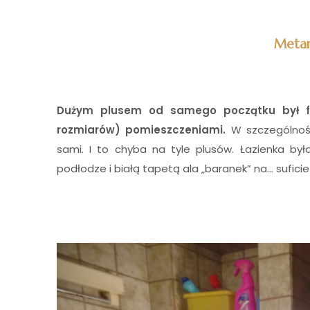
Metam
Dużym plusem od samego początku był f
rozmiarów) pomieszczeniami.
W szczególnośc
sami. I to chyba na tyle plusów. Łazienka by
podłodze i białą tapetą ala „baranek” na… sufici