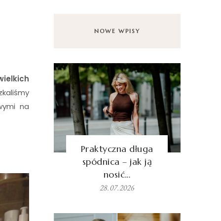
NOWE WPISY
ielkich
zkaliśmy
owymi na
Praktyczna długa
spódnica – jak ją
nosić…
28.07.2026