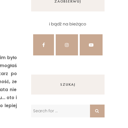
ZAOBSERWUJ
i bądź na bieżąco
im było
 mogłaś
tarz po
ość, że
SZUKAJ
lata nie
… oto i
o lepiej