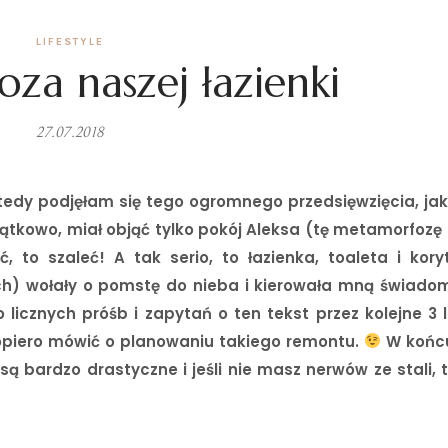
LIFESTYLE
za naszej łazienki
27.07.2018
tedy podjęłam się tego ogromnego przedsięwzięcia, jak
ątkowo, miał objąć tylko pokój Aleksa (tę metamorfozę
ć, to szaleć! A tak serio, to łazienka, toaleta i kory
ch) wołały o pomstę do nieba i kierowała mną świadom
licznych próśb i zapytań o ten tekst przez kolejne 3 
opiero mówić o planowaniu takiego remontu.
W końcu
są bardzo drastyczne i jeśli nie masz nerwów ze stali, t