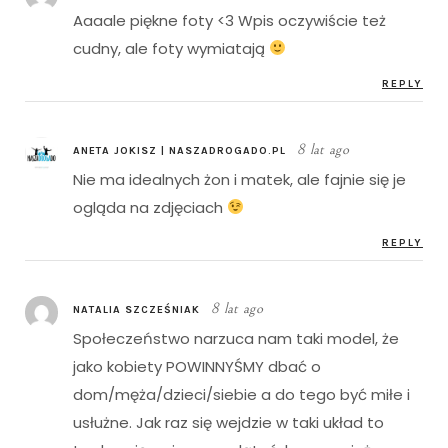
Aaaale piękne foty <3 Wpis oczywiście też
cudny, ale foty wymiatają
REPLY
8 lat ago
ANETA JOKISZ | NASZADROGADO.PL
Nie ma idealnych żon i matek, ale fajnie się je
ogląda na zdjęciach
REPLY
8 lat ago
NATALIA SZCZEŚNIAK
Społeczeństwo narzuca nam taki model, że
jako kobiety POWINNYŚMY dbać o
dom/męża/dzieci/siebie a do tego być miłe i
usłużne. Jak raz się wejdzie w taki układ to