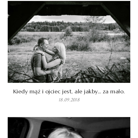
Kiedy mąż i ojciec jest, ale jakby… za mało.
18.09.2018