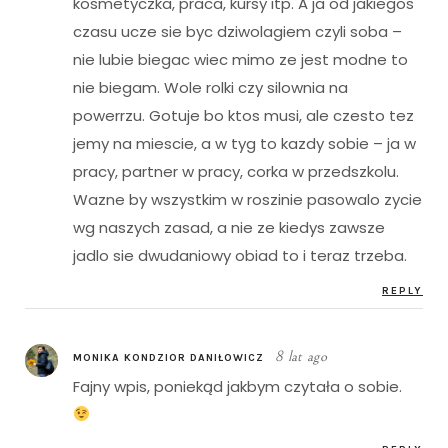
kosmetyczka, praca, kursy itp. A ja od jakiegos
czasu ucze sie byc dziwolagiem czyli soba –
nie lubie biegac wiec mimo ze jest modne to
nie biegam. Wole rolki czy silownia na
powerrzu. Gotuje bo ktos musi, ale czesto tez
jemy na miescie, a w tyg to kazdy sobie – ja w
pracy, partner w pracy, corka w przedszkolu.
Wazne by wszystkim w roszinie pasowalo zycie
wg naszych zasad, a nie ze kiedys zawsze
jadlo sie dwudaniowy obiad to i teraz trzeba.
REPLY
8 lat ago
MONIKA KONDZIOR DANIŁOWICZ
Fajny wpis, poniekąd jakbym czytała o sobie.