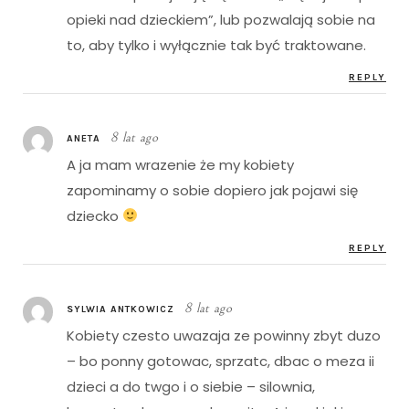
opieki nad dzieckiem”, lub pozwalają sobie na
to, aby tylko i wyłącznie tak być traktowane.
REPLY
8 lat ago
ANETA
A ja mam wrazenie że my kobiety
zapominamy o sobie dopiero jak pojawi się
dziecko
REPLY
8 lat ago
SYLWIA ANTKOWICZ
Kobiety czesto uwazaja ze powinny zbyt duzo
– bo ponny gotowac, sprzatc, dbac o meza ii
dzieci a do twgo i o siebie – silownia,