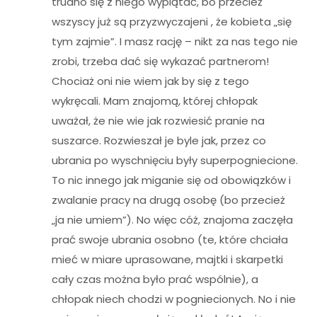
trudno się z niego wyplątać, bo przecież
wszyscy już są przyzwyczajeni , że kobieta „się
tym zajmie”. I masz rację – nikt za nas tego nie
zrobi, trzeba dać się wykazać partnerom!
Chociaż oni nie wiem jak by się z tego
wykręcali. Mam znajomą, której chłopak
uważał, że nie wie jak rozwiesić pranie na
suszarce. Rozwieszał je byle jak, przez co
ubrania po wyschnięciu były superpogniecione.
To nic innego jak miganie się od obowiązków i
zwalanie pracy na drugą osobę (bo przecież
„ja nie umiem”). No więc cóż, znajoma zaczęła
prać swoje ubrania osobno (te, które chciała
mieć w miare uprasowane, majtki i skarpetki
cały czas można było prać wspólnie), a
chłopak niech chodzi w pogniecionych. No i nie