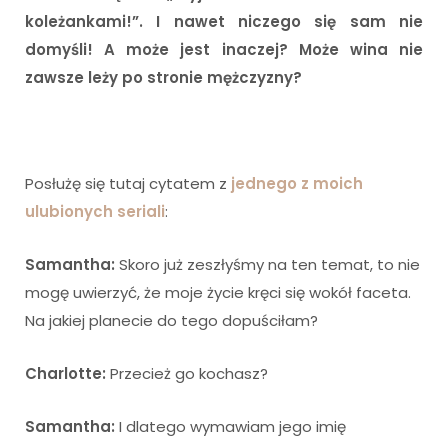
koleżankami!”. I nawet niczego się sam nie
domyśli! A może jest inaczej? Może wina nie
zawsze leży po stronie mężczyzny?
Posłużę się tutaj cytatem z
jednego z moich
ulubionych seriali
:
Samantha:
Skoro już zeszłyśmy na ten temat, to nie
mogę uwierzyć, że moje życie kręci się wokół faceta.
Na jakiej planecie do tego dopuściłam?
Charlotte:
Przecież go kochasz?
Samantha:
I dlatego wymawiam jego imię