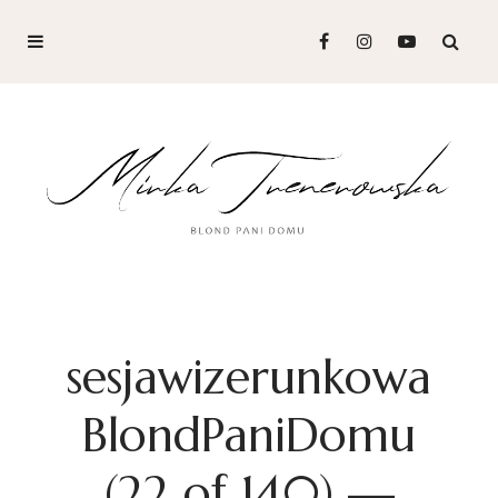
sesjawizerunkowa
BlondPaniDomu
(22 of 140) —