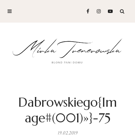
Dabrowskiego{Im
age#(001)»}-75
19.02.2019