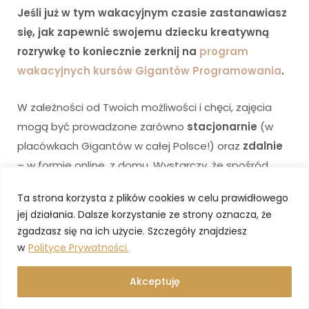
Jeśli już w tym wakacyjnym czasie zastanawiasz
się, jak zapewnić swojemu dziecku kreatywną
rozrywkę to koniecznie zerknij na
program
wakacyjnych kursów Gigantów Programowania
.
W zależności od Twoich możliwości i chęci, zajęcia
mogą być prowadzone zarówno
stacjonarnie
(w
placówkach Gigantów w całej Polsce!) oraz
zdalnie
– w formie online, z domu. Wystarczy, że spośród
zakładek wybierzesz interesującą Cię formę.
Lekcje
Ta strona korzysta z plików cookies w celu prawidłowego
możesz filtrować również według czterech
jej działania. Dalsze korzystanie ze strony oznacza, że
kategorii wiekowych oraz wielu opcji
zgadzasz się na ich użycie. Szczegóły znajdziesz
tematycznych.
Taki wakacyjny kurs składa się z 5
w
Polityce Prywatności.
zajęć (każde po 90 min.), a po jego ukończeniu
możesz zapisać dziecko na kolejny poziom kursu.
Akceptuję