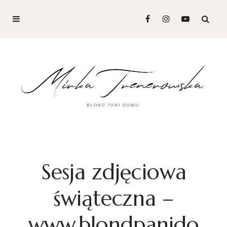
Sesja zdjęciowa
świąteczna –
www.blondpanido