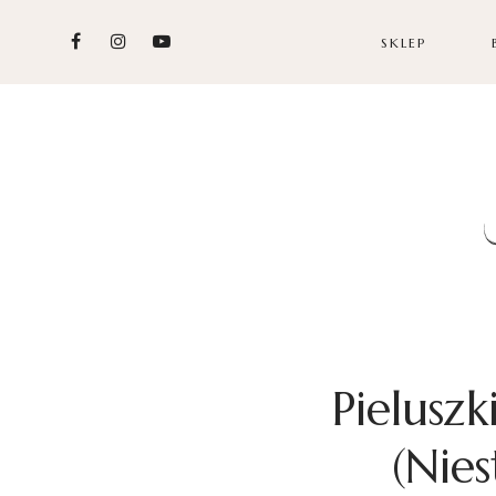
SKLEP
Pieluszk
(Nie