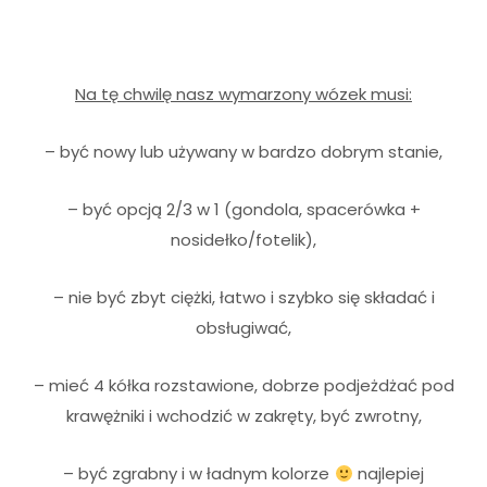
Na tę chwilę nasz wymarzony wózek musi:
– być nowy lub używany w bardzo dobrym stanie,
– być opcją 2/3 w 1 (gondola, spacerówka +
nosidełko/fotelik),
– nie być zbyt ciężki, łatwo i szybko się składać i
obsługiwać,
– mieć 4 kółka rozstawione, dobrze podjeżdżać pod
krawężniki i wchodzić w zakręty, być zwrotny,
– być zgrabny i w ładnym kolorze
najlepiej