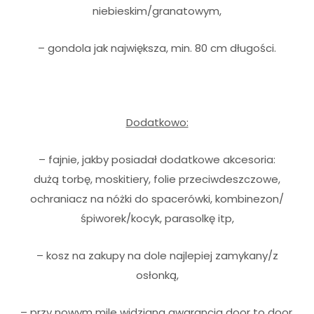
niebieskim/granatowym,
– gondola jak największa, min. 80 cm długości.
Dodatkowo:
– fajnie, jakby posiadał dodatkowe akcesoria:
dużą torbę, moskitiery, folie przeciwdeszczowe,
ochraniacz na nóżki do spacerówki, kombinezon/
śpiworek/kocyk, parasolkę itp,
– kosz na zakupy na dole najlepiej zamykany/z
osłonką,
– przy nowym mile widziana gwarancja door to door,