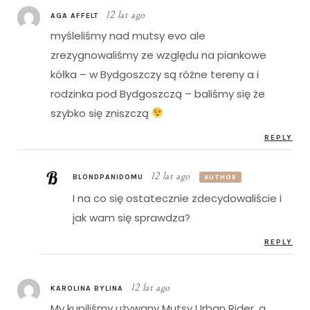
12 lat ago
AGA AFFELT
myśleliśmy nad mutsy evo ale
zrezygnowaliśmy ze względu na piankowe
kółka – w Bydgoszczy są różne tereny a i
rodzinka pod Bydgoszczą – baliśmy się że
szybko się zniszczą
REPLY
12 lat ago
BLONDPANIDOMU
AUTHOR
I na co się ostatecznie zdecydowaliście i
jak wam się sprawdza?
REPLY
12 lat ago
KAROLINA BYLINA
My kupiliśmy używany Mutsy Urban Rider, a