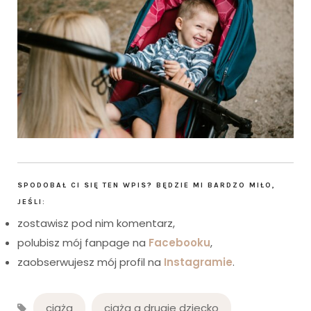
SPODOBAŁ CI SIĘ TEN WPIS? BĘDZIE MI BARDZO MIŁO,
JEŚLI:
zostawisz pod nim komentarz,
polubisz mój fanpage na
Facebooku
,
zaobserwujesz mój profil na
Instagramie
.
ciąża
ciąża a drugie dziecko