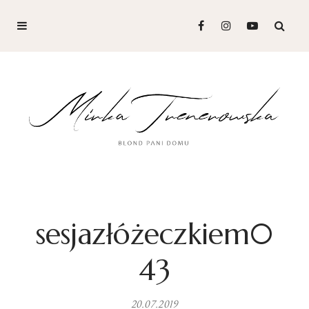
sesjazłóżeczkiem0
43
20.07.2019