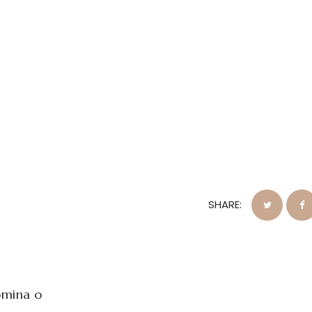
SHARE:
omina o