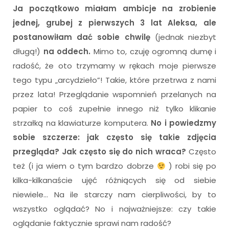
Ja początkowo miałam ambicje na zrobienie
jednej, grubej z pierwszych 3 lat Aleksa, ale
postanowiłam dać sobie chwilę
(jednak niezbyt
długą!)
na oddech.
Mimo to, czuję ogromną dumę i
radość, że oto trzymamy w rękach moje pierwsze
tego typu „arcydzieło”! Takie, które przetrwa z nami
przez lata! Przeglądanie wspomnień przelanych na
papier to coś zupełnie innego niż tylko klikanie
strzałką na klawiaturze komputera.
No i powiedzmy
sobie szczerze: jak często się takie zdjęcia
przegląda? Jak często się do nich wraca?
Często
też (i ja wiem o tym bardzo dobrze
) robi się po
kilka-kilkanaście ujęć różniących się od siebie
niewiele… Na ile starczy nam cierpliwości, by to
wszystko oglądać? No i najważniejsze: czy takie
oglądanie faktycznie sprawi nam radość?