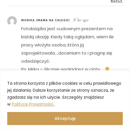
REPLY
8 lat ago
MONIKA (MAMA NA CAŁEGO)
Fotoksiążka jest cudownym prezentem na
każdą okazję. Kiedy taką oglądam, wiem ile
pracy włożyła osoba, która ją
zaprojektowała….doceniam to i pragnę się
odwdzięczyć.
Ps. Mirka – ślicznie wyglądasz w ciąży….
REPLY
Ta strona korzysta z plików cookies w celu prawidłowego
jej działania. Dalsze korzystanie ze strony oznacza, że
8 lat ago
BLOND PANI DOMU
zgadzasz się na ich użycie. Szczegóły znajdziesz
w
Polityce Prywatności.
Bardzo Ci dziękuję!
REPLY
Akceptuję