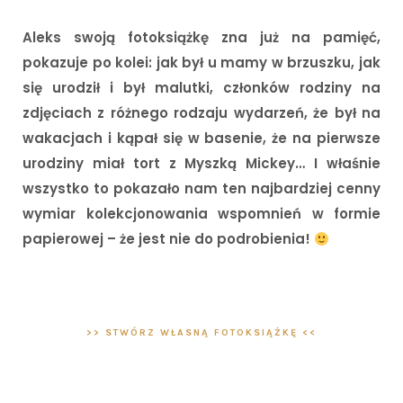
Aleks swoją fotoksiążkę zna już na pamięć,
pokazuje po kolei: jak był u mamy w brzuszku, jak
się urodził i był malutki, członków rodziny na
zdjęciach z różnego rodzaju wydarzeń, że był na
wakacjach i kąpał się w basenie, że na pierwsze
urodziny miał tort z Myszką Mickey… I właśnie
wszystko to pokazało nam ten najbardziej cenny
wymiar kolekcjonowania wspomnień w formie
papierowej – że jest nie do podrobienia!
>> STWÓRZ WŁASNĄ
FOTOKSIĄŻKĘ
<<