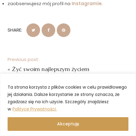
zaobserwujesz mój profil na
Instagramie
.
SHARE:
Previous post:
«
Żyć swoim najlepszym życiem
Next post:
Ta strona korzysta z plików cookies w celu prawidłowego
Moje tu i teraz: maj-sierpień 2022
»
jej działania. Dalsze korzystanie ze strony oznacza, że
zgadzasz się na ich użycie. Szczegóły znajdziesz
w
Polityce Prywatności.
Akceptuję
LEAVE A COMMENT