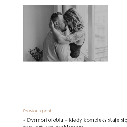
Previous post:
«
Dysmorfofobia – kiedy kompleks staje si