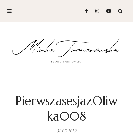
PierwszasesjazOliw
ka008
31.03.2019