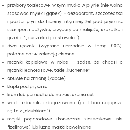
przybory toaletowe, w tym mydło w płynie (nie wolno
stosować myjek i gąbek) – dezodorant, szczoteczka
i pasta, płyn do higieny intymnej, żel pod prysznic,
szampon i odżywka, przybory do makijażu, szczotka i
grzebień, suszarka i prostownica)
dwa ręczniki (wyprane uprzednio w temp. 90C),
położne na SR zalecają ciemne
ręczniki kąpielowe w rolce – sądzę, że chodzi o
ręczniki jednorazowe, takie „kuchenne”
obuwie na zmianę (kapcie)
klapki pod prysznic
krem lub pomadka do natłuszczania ust
woda mineralna niegazowana (podobno najlepsze
są te z „dziubkiem”)
majtki poporodowe (koniecznie siateczkowe, nie
fizelinowe) lub luźne majtki bawełniane