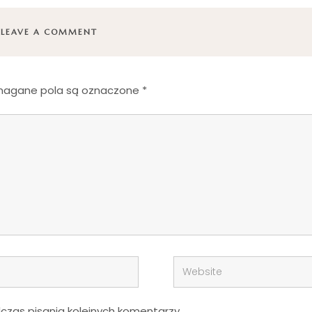
LEAVE A COMMENT
agane pola są oznaczone
*
zas pisania kolejnych komentarzy.