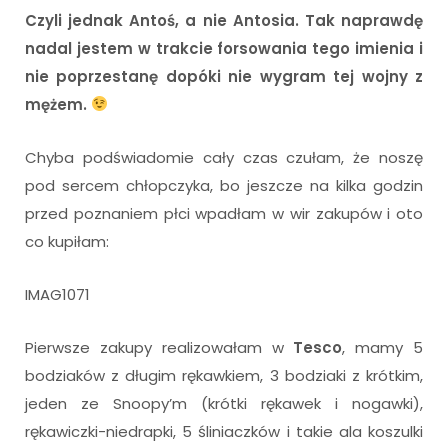
Czyli jednak Antoś, a nie Antosia. Tak naprawdę
nadal jestem w trakcie forsowania tego imienia i
nie poprzestanę dopóki nie wygram tej wojny z
mężem.
Chyba podświadomie cały czas czułam, że noszę
pod sercem chłopczyka, bo jeszcze na kilka godzin
przed poznaniem płci wpadłam w wir zakupów i oto
co kupiłam:
IMAG1071
Pierwsze zakupy realizowałam w
Tesco
, mamy 5
bodziaków z długim rękawkiem, 3 bodziaki z krótkim,
jeden ze Snoopy’m (krótki rękawek i nogawki),
rękawiczki-niedrapki, 5 śliniaczków i takie ala koszulki