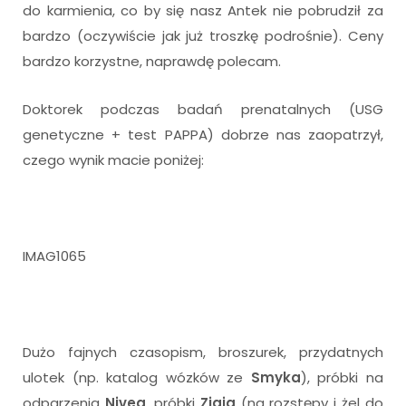
do karmienia, co by się nasz Antek nie pobrudził za
bardzo (oczywiście jak już troszkę podrośnie). Ceny
bardzo korzystne, naprawdę polecam.
Doktorek podczas badań prenatalnych (USG
genetyczne + test PAPPA) dobrze nas zaopatrzył,
czego wynik macie poniżej:
IMAG1065
Dużo fajnych czasopism, broszurek, przydatnych
ulotek (np. katalog wózków ze
Smyka
), próbki na
odparzenia
Nivea
, próbki
Ziaja
(na rozstępy i żel do