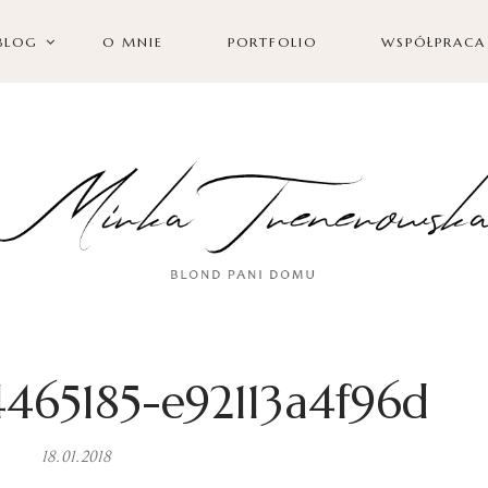
BLOG
O MNIE
PORTFOLIO
WSPÓŁPRACA
4465185-e92113a4f96d
18.01.2018