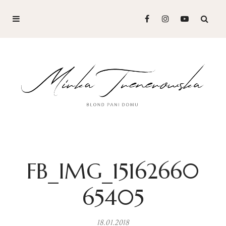
FB_IMG_15162660
65405
18.01.2018