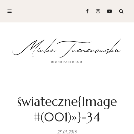
świateczne{Image
#(001)»}-34
25.01.2019