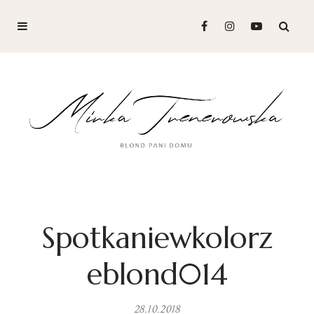
Spotkaniewkolorz
eblond014
28.10.2018