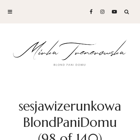
sesjawizerunkowa
BlondPaniDomu
(98 of 140)