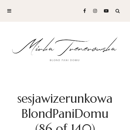
sesjawizerunkowa
BlondPaniDomu
(86 of 140)