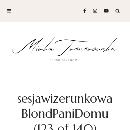
sesjawizerunkowa
BlondPaniDomu
(123 of 140)