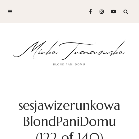
sesjawizerunkowa
BlondPaniDomu
(122 of 140)