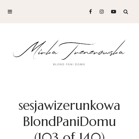
sesjawizerunkowa
BlondPaniDomu
(103 of 140)