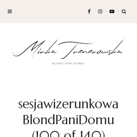
sesjawizerunkowa
BlondPaniDomu
(100 of 140)