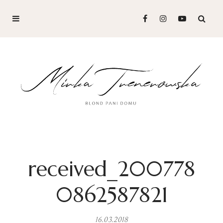
received_200778
0862587821
16.03.2018