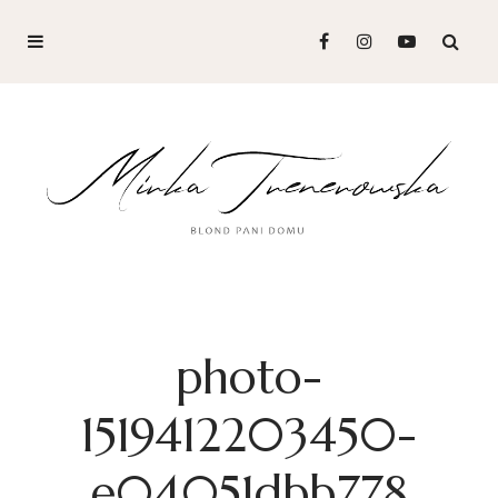
photo-
1519412203450-
e04051dbb778