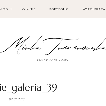
BLOG
O MNIE
PORTFOLIO
WSPÓŁPRACA
ie_galeria_39
02.01.2018