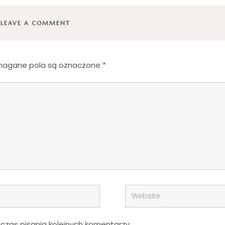
LEAVE A COMMENT
agane pola są oznaczone
*
zas pisania kolejnych komentarzy.