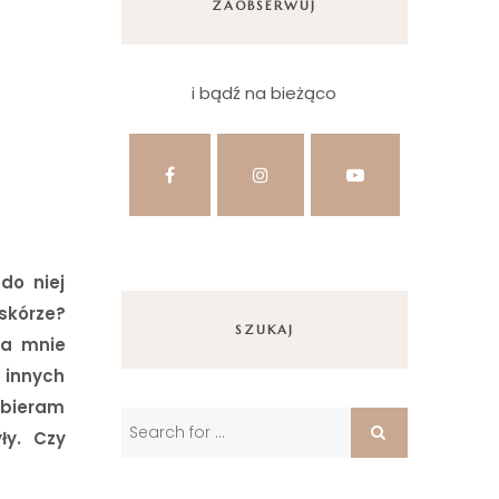
ZAOBSERWUJ
i bądź na bieżąco
do niej
skórze?
SZUKAJ
la mnie
ę innych
wybieram
ły. Czy