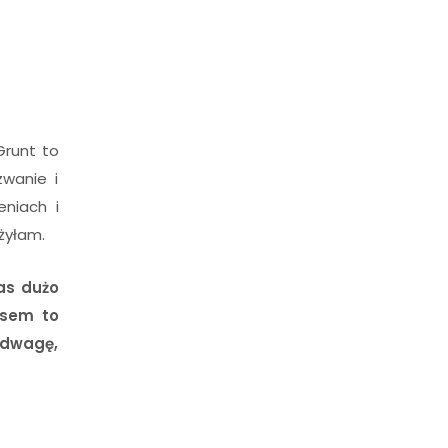
Grunt to
zwanie i
niach i
ożyłam.
as dużo
asem to
odwagę,