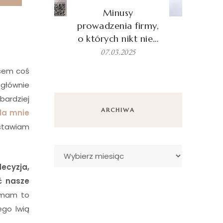
Minusy
prowadzenia firmy,
o których nikt nie…
07.03.2025
asem coś
 głównie
bardziej
ARCHIWA
la mnie
 stawiam
Archiwa
ecyzja,
ć nasze
e mam to
ego lwią