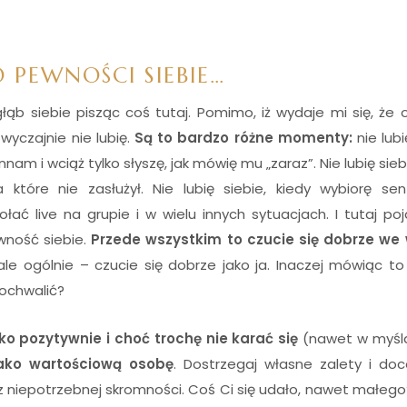
 PEWNOŚCI SIEBIE…
ąb siebie pisząc coś tutaj. Pomimo, iż wydaje mi się, że
zwyczajnie nie lubię.
Są to bardzo różne momenty:
nie lubi
nam i wciąż tylko słyszę, jak mówię mu „zaraz”. Nie lubię sieb
które nie zasłużył. Nie lubię siebie, kiedy wybiorę s
ać live na grupie i w wielu innych sytuacjach. I tutaj poj
wność siebie.
Przede wszystkim to czucie się dobrze we 
ale ogólnie – czucie się dobrze jako ja. Inaczej mówiąc t
ochwalić?
ylko pozytywnie i choć trochę nie karać się
(nawet w myśl
jako wartościową osobę
. Dostrzegaj własne zalety i doc
bez niepotrzebnej skromności. Coś Ci się udało, nawet małego