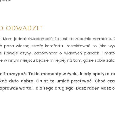
 O ODWADZE!
.
Mam jednak świadomość, że jest to zupełnie normalne. 
ć poza własną strefę komfortu. Potraktować to jako wy
ie i swoje czyny. Zapominam o własnych planach i marze
e w innym miejscu będzie mi lepiej, niż tam, gdzie sobie zał
ej niż rozsypać. Takie momenty w życiu, kiedy
spotyka n
tkać dużo dobra. Grunt to umieć przetrwać. Choć cz
o naprawdę warto… dla tego drugiego. Dasz radę? Masz 