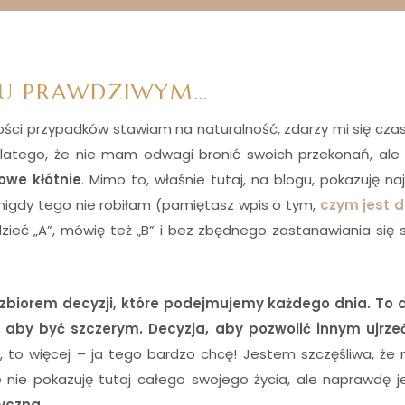
IU PRAWDZIWYM…
szości przypadków stawiam na naturalność, zdarzy mi się cz
 dlatego, że nie mam odwagi bronić swoich przekonań, ale
owe kłótnie
. Mimo to, właśnie tutaj, na blogu, pokazuję naj
 nigdy tego nie robiłam (pamiętasz wpis o tym,
czym jest d
ieć „A”, mówię też „B” i bez zbędnego zastanawiania się
 zbiorem decyzji, które podejmujemy każdego dnia. To d
 aby być szczerym. Decyzja, aby pozwolić innym ujrze
to, to więcej – ja tego bardzo chcę! Jestem szczęśliwa, ż
nie pokazuję tutaj całego swojego życia, ale naprawdę j
tyczna.