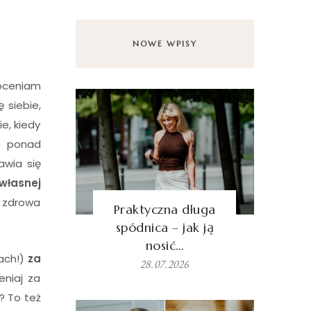
NOWE WPISY
 oceniam
ę siebie,
ie, kiedy
en ponad
awia się
własnej
o zdrowa
Praktyczna długa
spódnica – jak ją
nosić…
ach!)
za
28.07.2026
eniaj za
? To też