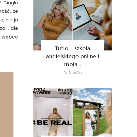
w
. Ciągle
ość, że
, ale ja
za”, ale
ą wobec
Tutlo – szkoła
angielskiego online i
moja…
12.11.2025