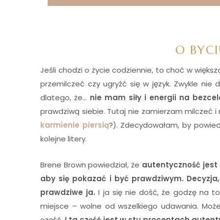
O BYC
Jeśli chodzi o życie codziennie, to choć w więk
przemilczeć czy ugryźć się w język. Zwykle nie
dlatego, że…
nie mam siły i energii na bezcel
prawdziwą siebie. Tutaj nie zamierzam milczeć i
karmienie piersią
?). Zdecydowałam, by powiedz
kolejne litery.
Brene Brown powiedział, że
autentyczność jest
aby się pokazać i być prawdziwym. Decyzja,
prawdziwe ja.
I ja się nie dość, że godzę na 
miejsce – wolne od wszelkiego udawania. Może 
część.
I ta część jest w stu procentach auten