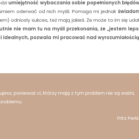
odzi
umiejętność wybaczania sobie popełnionych błędó
 umiem oderwać od nich myśli. Pomaga mi jednak
świadom
em) odniosły sukces, też mają jakieś. Że może to im się udało
utnie nie mam tu na myśli przekonania, że „jestem leps
dzi idealnych, pozwala mi pracować nad wyrozumiałości
ujesz, ponieważ ci, którzy mają z tym problem nie są ważni,
 problemu.
Fritz Perls