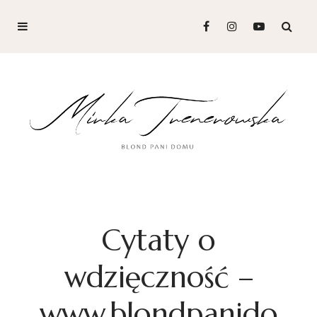
Cytaty o
wdzięczność –
www.blondpanido