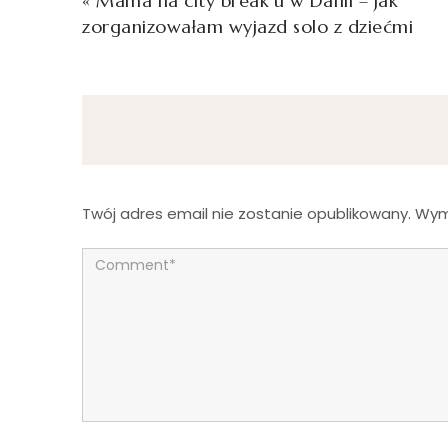
«
Mama na city break’u w Danii – jak
zorganizowałam wyjazd solo z dziećmi
Twój adres email nie zostanie opublikowany.
Wym