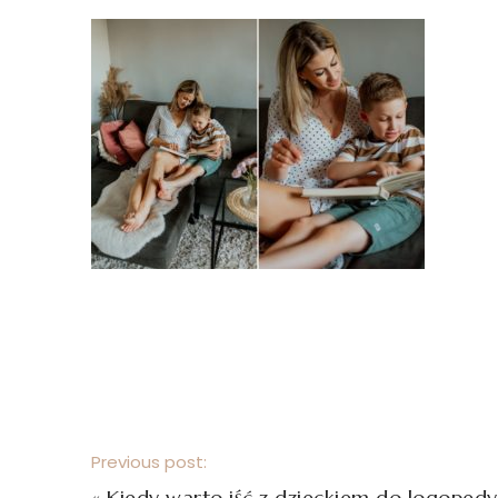
Previous post:
«
Kiedy warto iść z dzieckiem do logopedy