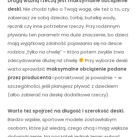
Drugą ważną rzeczą jest maksymalne obciążenie
deski.
Nie chodzi tylko o Twoją wagę, ale też o to, czy
zabierasz ze sobą dziecko, torbę, butelkę wody,
ręcznik czy inne potrzebne rzeczy. Przy rodzinnym
pływaniu ten parametr ma duże znaczenie, bo dzieci
mają wyjątkową zdolność pojawiania się na desce
rodzica „tylko na chwilę” – która potem zwykle trwa
zdecydowanie dłużej niż chwilę
Przy wyborze deski
warto sprawdzić
maksymalne obciążenie podane
przez producenta
i potraktować je poważnie – w
szczególności, jeśli planujesz pływać z dzieckiem
(albo zabierać na deskę dodatkowe rzeczy).
Warto też spojrzeć na długość i szerokość deski.
Bardzo wąskie, sportowe modele zostawiłabym
osobom, które już wiedzą, czego chcą i mają większe
doświadczenie. Na początek jednak lepiej wybrać