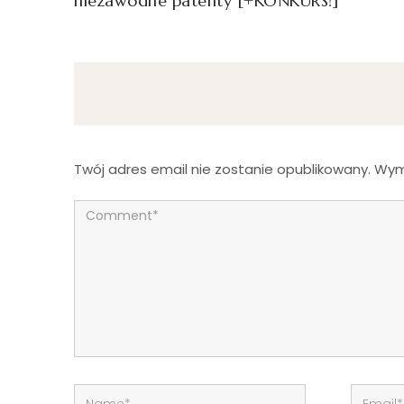
niezawodne patenty [+KONKURS!]
Twój adres email nie zostanie opublikowany.
Wym