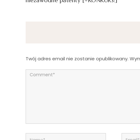
niezawodne patenty [+KONKURS!]
Twój adres email nie zostanie opublikowany.
Wym